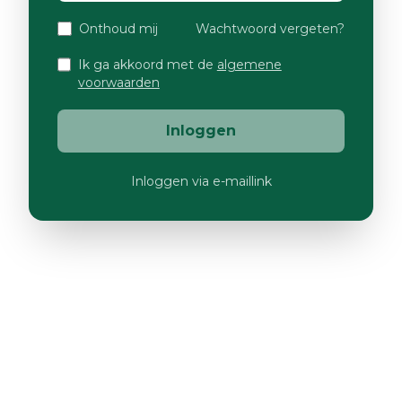
Onthoud mij
Wachtwoord vergeten?
Ik ga akkoord met de
algemene
voorwaarden
Inloggen
Inloggen via e-maillink