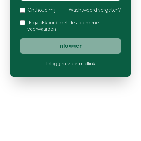
Onthoud mij
Wachtwoord vergeten?
Ik ga akkoord met de
algemene
voorwaarden
Inloggen
Inloggen via e-maillink