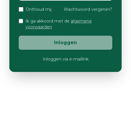
Onthoud mij
Wachtwoord vergeten?
Ik ga akkoord met de
algemene
voorwaarden
Inloggen
Inloggen via e-maillink