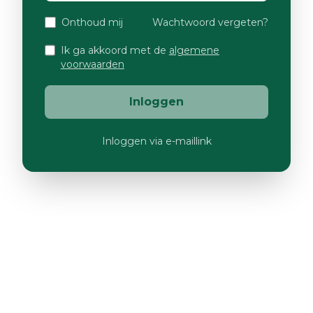
Onthoud mij
Wachtwoord vergeten?
Ik ga akkoord met de
algemene
voorwaarden
Inloggen
Inloggen via e-maillink