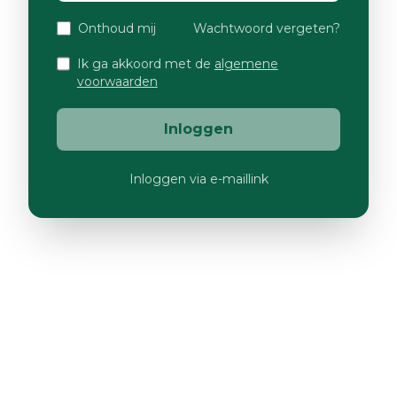
Onthoud mij
Wachtwoord vergeten?
Ik ga akkoord met de
algemene
voorwaarden
Inloggen
Inloggen via e-maillink