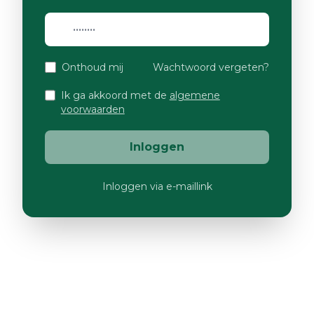
Onthoud mij
Wachtwoord vergeten?
Ik ga akkoord met de
algemene
voorwaarden
Inloggen
Inloggen via e-maillink