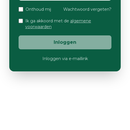
Onthoud mij
Wachtwoord vergeten?
Ik ga akkoord met de
algemene
voorwaarden
Inloggen
Inloggen via e-maillink