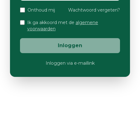
Onthoud mij
Wachtwoord vergeten?
Ik ga akkoord met de
algemene
voorwaarden
Inloggen
Inloggen via e-maillink