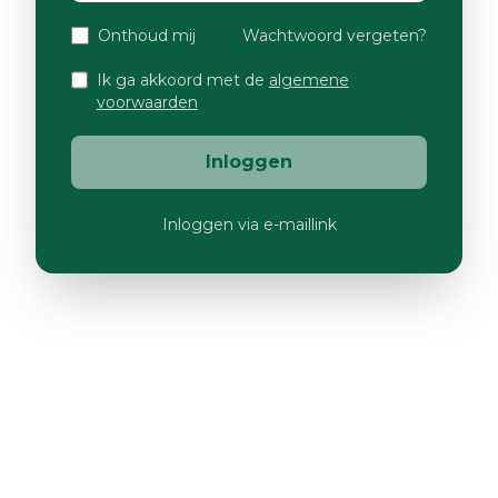
Onthoud mij
Wachtwoord vergeten?
Ik ga akkoord met de
algemene
voorwaarden
Inloggen
Inloggen via e-maillink