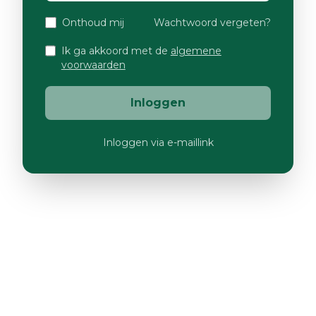
Onthoud mij
Wachtwoord vergeten?
Ik ga akkoord met de
algemene
voorwaarden
Inloggen
Inloggen via e-maillink