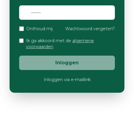
Onthoud mij
Wachtwoord vergeten?
Ik ga akkoord met de
algemene
voorwaarden
Inloggen
Inloggen via e-maillink