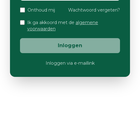
Onthoud mij
Wachtwoord vergeten?
Ik ga akkoord met de
algemene
voorwaarden
Inloggen
Inloggen via e-maillink