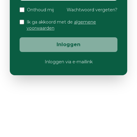
Onthoud mij
Wachtwoord vergeten?
Ik ga akkoord met de
algemene
voorwaarden
Inloggen
Inloggen via e-maillink