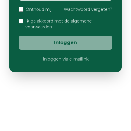
Onthoud mij
Wachtwoord vergeten?
Ik ga akkoord met de
algemene
voorwaarden
Inloggen
Inloggen via e-maillink