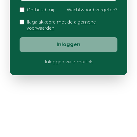
Onthoud mij
Wachtwoord vergeten?
Ik ga akkoord met de
algemene
voorwaarden
Inloggen
Inloggen via e-maillink