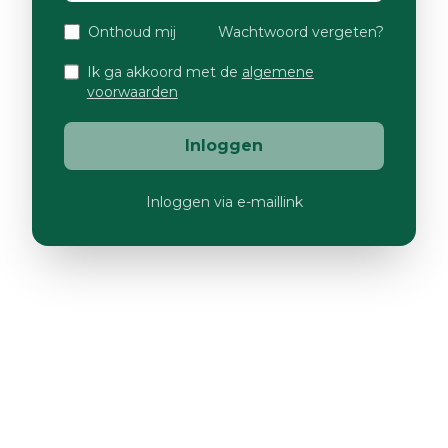
Onthoud mij
Wachtwoord vergeten?
Ik ga akkoord met de
algemene
voorwaarden
Inloggen
Inloggen via e-maillink