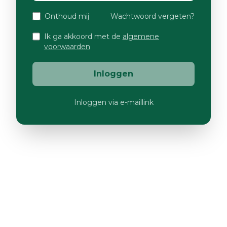
Onthoud mij
Wachtwoord vergeten?
Ik ga akkoord met de
algemene
voorwaarden
Inloggen
Inloggen via e-maillink