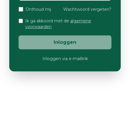
Onthoud mij
Wachtwoord vergeten?
Ik ga akkoord met de
algemene
voorwaarden
Inloggen
Inloggen via e-maillink