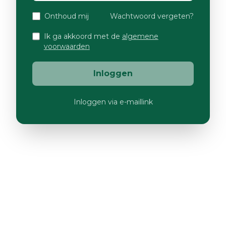
Onthoud mij
Wachtwoord vergeten?
Ik ga akkoord met de
algemene
voorwaarden
Inloggen
Inloggen via e-maillink