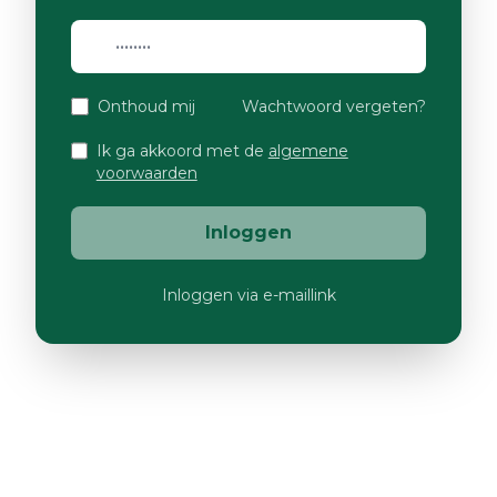
Onthoud mij
Wachtwoord vergeten?
Ik ga akkoord met de
algemene
voorwaarden
Inloggen
Inloggen via e-maillink