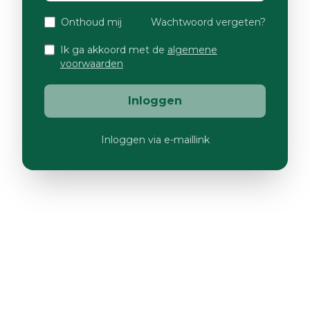
Onthoud mij
Wachtwoord vergeten?
Ik ga akkoord met de
algemene
voorwaarden
Inloggen
Inloggen via e-maillink