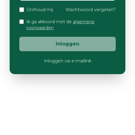
Onthoud mij
Wachtwoord vergeten?
Ik ga akkoord met de
algemene
voorwaarden
Inloggen
Inloggen via e-maillink