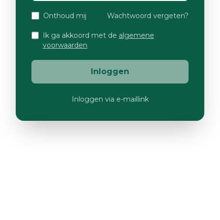
Onthoud mij
Wachtwoord vergeten?
Ik ga akkoord met de
algemene
voorwaarden
Inloggen
Inloggen via e-maillink