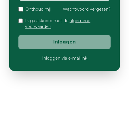
Onthoud mij
Wachtwoord vergeten?
Ik ga akkoord met de
algemene
voorwaarden
Inloggen
Inloggen via e-maillink