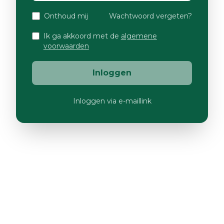
Onthoud mij
Wachtwoord vergeten?
Ik ga akkoord met de
algemene
voorwaarden
Inloggen
Inloggen via e-maillink