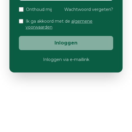
Onthoud mij
Wachtwoord vergeten?
Ik ga akkoord met de
algemene
voorwaarden
Inloggen
Inloggen via e-maillink