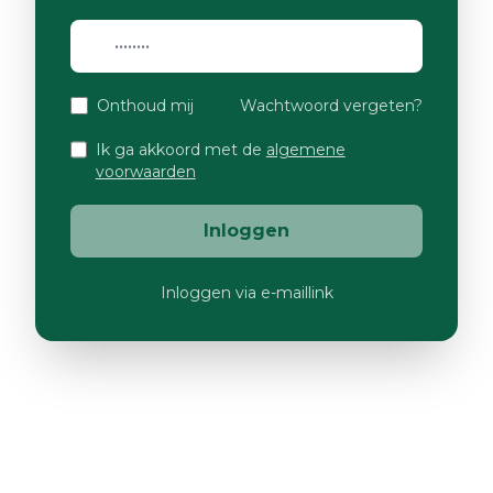
Onthoud mij
Wachtwoord vergeten?
Ik ga akkoord met de
algemene
voorwaarden
Inloggen
Inloggen via e-maillink