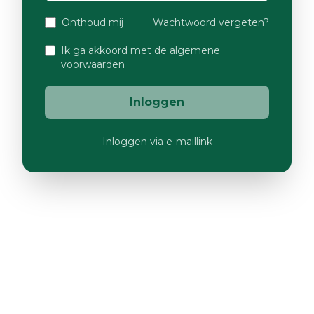
Onthoud mij
Wachtwoord vergeten?
Ik ga akkoord met de
algemene
voorwaarden
Inloggen
Inloggen via e-maillink