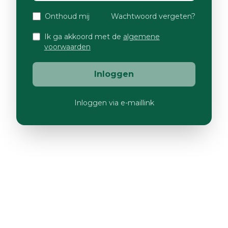
Onthoud mij
Wachtwoord vergeten?
Ik ga akkoord met de
algemene
voorwaarden
Inloggen
Inloggen via e-maillink