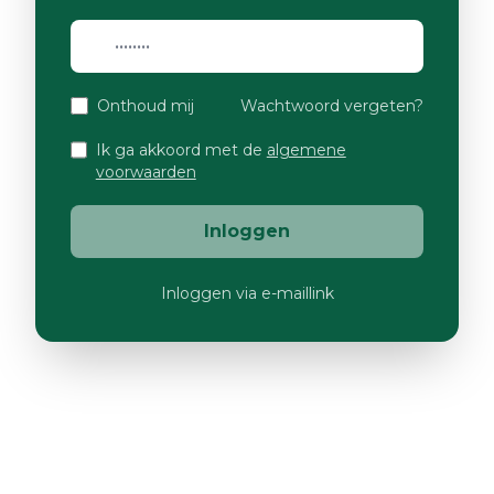
Onthoud mij
Wachtwoord vergeten?
Ik ga akkoord met de
algemene
voorwaarden
Inloggen
Inloggen via e-maillink