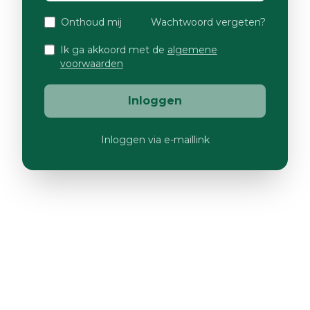
Onthoud mij
Wachtwoord vergeten?
Ik ga akkoord met de
algemene
voorwaarden
Inloggen
Inloggen via e-maillink