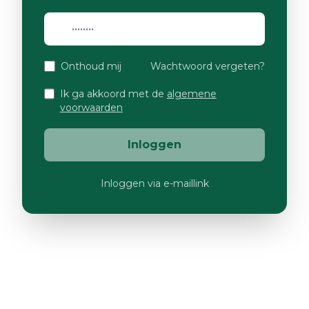
Onthoud mij
Wachtwoord vergeten?
Ik ga akkoord met de
algemene
voorwaarden
Inloggen
Inloggen via e-maillink