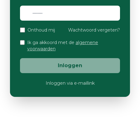
Onthoud mij
Wachtwoord vergeten?
Ik ga akkoord met de
algemene
voorwaarden
Inloggen
Inloggen via e-maillink