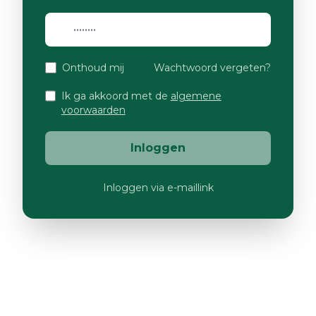
Onthoud mij
Wachtwoord vergeten?
Ik ga akkoord met de
algemene
voorwaarden
Inloggen
Inloggen via e-maillink