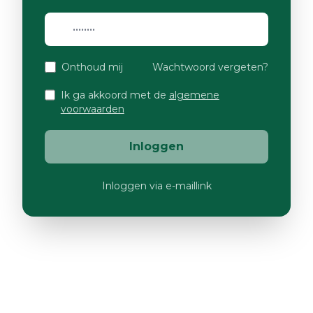
Onthoud mij
Wachtwoord vergeten?
Ik ga akkoord met de
algemene
voorwaarden
Inloggen
Inloggen via e-maillink