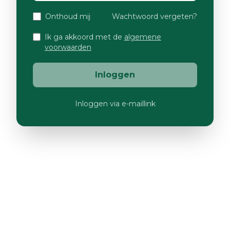
Onthoud mij
Wachtwoord vergeten?
Ik ga akkoord met de
algemene
voorwaarden
Inloggen
Inloggen via e-maillink