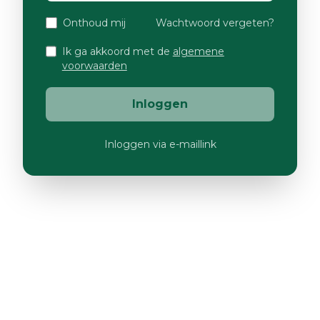
Onthoud mij
Wachtwoord vergeten?
Ik ga akkoord met de
algemene
voorwaarden
Inloggen
Inloggen via e-maillink