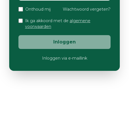
Onthoud mij
Wachtwoord vergeten?
Ik ga akkoord met de
algemene
voorwaarden
Inloggen
Inloggen via e-maillink