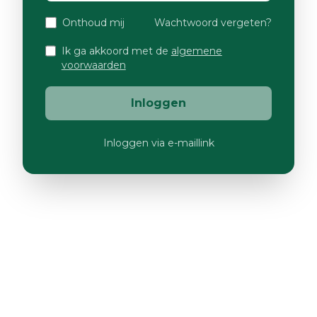
Onthoud mij
Wachtwoord vergeten?
Ik ga akkoord met de
algemene
voorwaarden
Inloggen
Inloggen via e-maillink