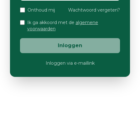
Onthoud mij
Wachtwoord vergeten?
Ik ga akkoord met de
algemene
voorwaarden
Inloggen
Inloggen via e-maillink