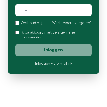
Onthoud mij
Wachtwoord vergeten?
Ik ga akkoord met de
algemene
voorwaarden
Inloggen
Inloggen via e-maillink