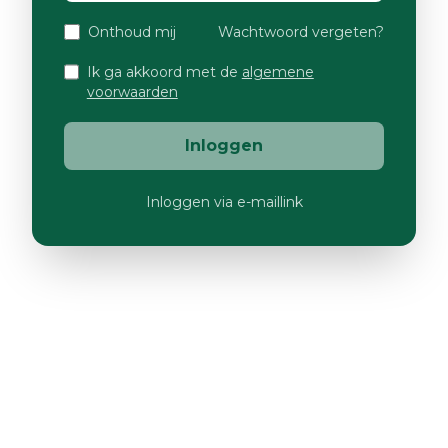
Onthoud mij
Wachtwoord vergeten?
Ik ga akkoord met de
algemene
voorwaarden
Inloggen
Inloggen via e-maillink