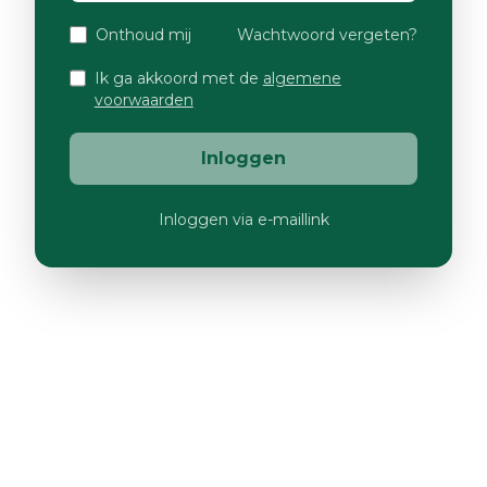
Onthoud mij
Wachtwoord vergeten?
Ik ga akkoord met de
algemene
voorwaarden
Inloggen
Inloggen via e-maillink