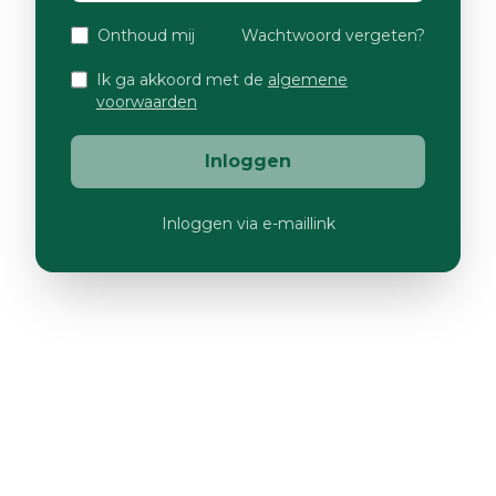
Onthoud mij
Wachtwoord vergeten?
Ik ga akkoord met de
algemene
voorwaarden
Inloggen
Inloggen via e-maillink