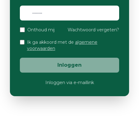
Onthoud mij
Wachtwoord vergeten?
Ik ga akkoord met de
algemene
voorwaarden
Inloggen
Inloggen via e-maillink