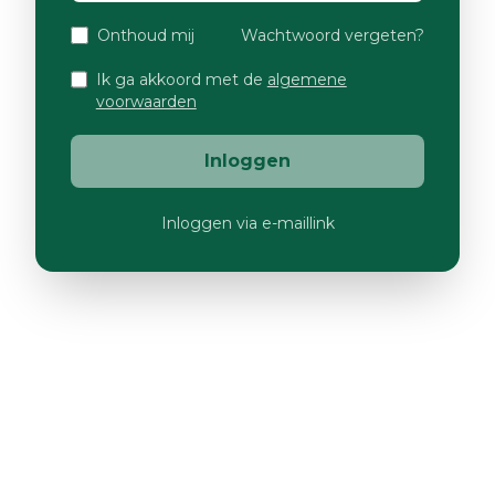
Onthoud mij
Wachtwoord vergeten?
Ik ga akkoord met de
algemene
voorwaarden
Inloggen
Inloggen via e-maillink