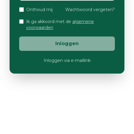
Onthoud mij
Wachtwoord vergeten?
Ik ga akkoord met de
algemene
voorwaarden
Inloggen
Inloggen via e-maillink