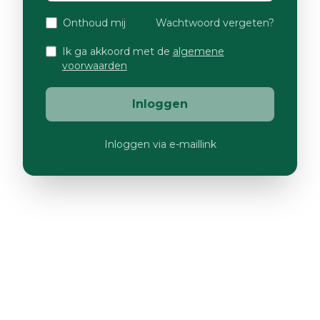
Onthoud mij
Wachtwoord vergeten?
Ik ga akkoord met de
algemene
voorwaarden
Inloggen
Inloggen via e-maillink