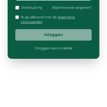
Onthoud mij
Wachtwoord vergeten?
Ik ga akkoord met de
algemene
voorwaarden
Inloggen
Inloggen via e-maillink