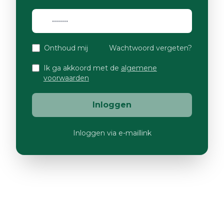
Onthoud mij
Wachtwoord vergeten?
Ik ga akkoord met de
algemene
voorwaarden
Inloggen
Inloggen via e-maillink